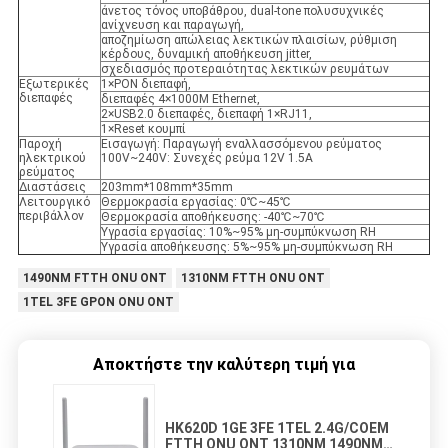
άνετος τόνος υποβάθρου, dual-tone πολυσυχνικές
ανίχνευση και παραγωγή,
αποζημίωση απώλειας λεκτικών πλαισίων, ρύθμιση
κέρδους, δυναμική αποθήκευση jitter,
σχεδιασμός προτεραιότητας λεκτικών ρευμάτων
Εξωτερικές
1×PON διεπαφή,
διεπαφές
διεπαφές 4×1000M Ethernet,
2×USB2.0 διεπαφές, διεπαφή 1×RJ11,
1×Reset κουμπί
Παροχή
Εισαγωγή: Παραγωγή εναλλασσόμενου ρεύματος
ηλεκτρικού
100V~240V: Συνεχές ρεύμα 12V 1.5A
ρεύματος
Διαστάσεις
203mm*108mm*35mm
Λειτουργικό
Θερμοκρασία εργασίας: 0℃~45℃
περιβάλλον
Θερμοκρασία αποθήκευσης: -40℃~70℃
Υγρασία εργασίας: 10%~95% μη-συμπύκνωση RH
Υγρασία αποθήκευσης: 5%~95% μη-συμπύκνωση RH
1490NM FTTH ONU ONT
1310NM FTTH ONU ONT
1TEL 3FE GPON ONU ONT
Αποκτήστε την καλύτερη τιμή για
HK620D 1GE 3FE 1TEL 2.4G/COEM
FTTH ONU ONT 1310NM 1490NM