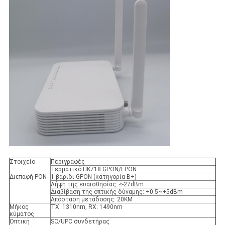
Στοιχείο
Περιγραφές
Τερματικό HK718 GPON/EPON
Διεπαφή PON
1 βαρίδι GPON (κατηγορία B+)
Λήψη της ευαισθησίας: ≤-27dBm
Διαβίβαση της οπτικής δύναμης: +0.5~+5dBm
Απόσταση μετάδοσης: 20KM
Μήκος
TX: 1310nm, RX: 1490nm
κύματος
Οπτική
SC/UPC συνδετήρας