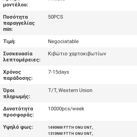
ΈΛΕΓΧΟΣ
μοντέλου:
Ποσότητα
50PCS
ΜΑΣ
παραγγελίας
min:
ΕΛΆΤΕ
Τιμή:
Negociatable
ΣΕ
ΕΠΑΦΉ
Συσκευασία
Κιβώτιο χαρτοκιβωτίων
λεπτομέρειες:
ΜΕ
Χρόνος
7-15days
παράδοσης:
ΖΗΤΉΣΤΕ
Όροι
T/T, Western Union
ΈΝΑ
πληρωμής:
ΑΠΌΣΠΑΣΜΑ
Δυνατότητα
10000pcs/week
προσφοράς:
SITEMAP
Υψηλό φως:
,
1490NM FTTH ONU ONT
,
1310NM FTTH ONU ONT