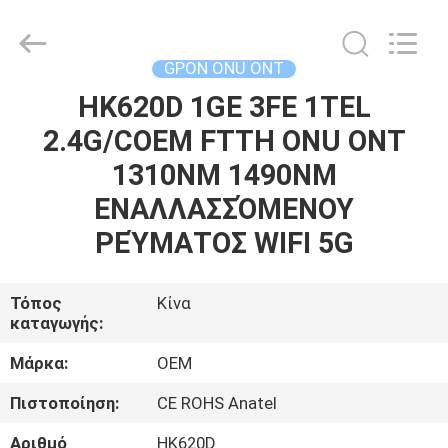
HONGKING
INDUSTRIAL
CO.,
LIMITED.
All
GPON ONU ONT
Rights
Reserved.
HK620D 1GE 3FE 1TEL
ΣΠΊΤΙ
2.4G/COEM FTTH ONU ONT
ΠΡΟΪΌΝΤΑ
1310NM 1490NM
ΕΝΑΛΛΑΣΣΌΜΕΝΟΥ
ΠΕΡΊΠΟΥ
ΡΕΎΜΑΤΟΣ WIFI 5G
ΕΜΕΊΣ
Τόπος
Κίνα
καταγωγής:
ΓΎΡΟΣ
ΕΡΓΟΣΤΑΣΊΩΝ
Μάρκα:
OEM
Πιστοποίηση:
CE ROHS Anatel
ΠΟΙΟΤΙΚΌΣ
Αριθμό
HK620D