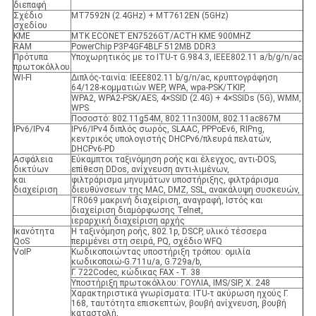
διεπαφή
Σχέδιο
MT7592N (2.4GHz) + MT7612EN (5GHz)
σχεδίου
ΚΜΕ
MTK ECONET EN7526GT/ACTH ΚΜΕ 900MHZ
RAM
PowerChip P3P4GF4BLF 512MB DDR3
Πρότυπα
Υποχωρητικός με το ITU-τ G.984.3, IEEE802.11 a/b/g/n/ac
πρωτοκόλλου
WI-FI
Διπλός-ταινία: IEEE802.11 b/g/n/ac, κρυπτογράφηση
64/128-κομματιών WEP, WPA, wpa-PSK/TKIP,
WPA2, WPA2-PSK/AES, 4×SSID (2.4G) + 4×SSIDs (5G), WMM,
WPS
Ποσοστό: 802.11g54M, 802.11n300M, 802.11ac867M
IPv6/IPv4
IPv6/IPv4 διπλός σωρός, SLAAC, PPPoEv6, RIPng,
κεντρικός υπολογιστής DHCPv6/πλευρά πελατών,
DHCPv6-PD
Ασφάλεια
Εύκαμπτοι ταξινόμηση ροής και έλεγχος, αντι-DOS,
δικτύων
επίθεση DDos, ανίχνευση αντι-λιμένων,
και
φιλτράρισμα μηνυμάτων υποστήριξης, φιλτράρισμα
διαχείριση
διευθύνσεων της MAC, DMZ, SSL, ανακάλυψη συσκευών,
TR069 μακρινή διαχείριση, αναγραφή, Ιστός και
διαχείριση διαμόρφωσης Telnet,
ιεραρχική διαχείριση αρχής
Ικανότητα
Η ταξινόμηση ροής, 802.1p, DSCP, υλικό τέσσερα
QoS
περιμένει στη σειρά, PQ, σχέδιο WFQ
VoIP
Κωδικοποιώντας υποστήριξη τρόπου: ομιλία
κωδικοποιώ-G.711u/a, G.729a/b,
Γ. 722Codec, κώδικας FAX - Τ. 38
Υποστήριξη πρωτοκόλλου: ΓΟΥΛΙΑ, IMS/SIP, Χ. 248
Χαρακτηριστικά γνωρίσματα: ITU-τ ακύρωση ηχούς Γ.
168, ταυτότητα επισκεπτών, βουβή ανίχνευση, βουβή
καταστολή,