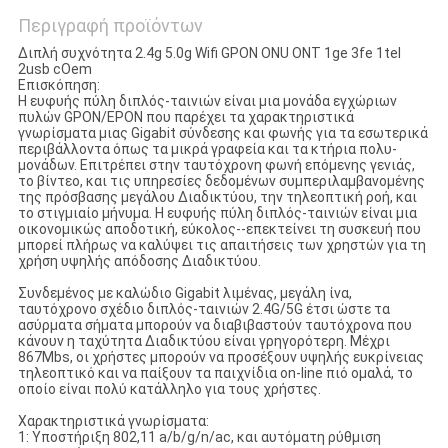
Περιγραφή προϊόντων
Διπλή συχνότητα 2.4g 5.0g Wifi GPON ONU ONT 1ge 3fe 1tel
2usb cOem
Επισκόπηση:
Η ευφυής πύλη διπλός-ταινιών είναι μια μονάδα εγχώριων
πυλών GPON/EPON που παρέχει τα χαρακτηριστικά
γνωρίσματα μιας Gigabit σύνδεσης και φωνής για τα εσωτερικά
περιβάλλοντα όπως τα μικρά γραφεία και τα κτήρια πολυ-
μονάδων. Επιτρέπει στην ταυτόχρονη φωνή επόμενης γενιάς,
το βίντεο, και τις υπηρεσίες δεδομένων συμπεριλαμβανομένης
της πρόσβασης μεγάλου Διαδικτύου, την τηλεοπτική ροή, και
το στιγμιαίο μήνυμα. Η ευφυής πύλη διπλός-ταινιών είναι μια
οικονομικώς αποδοτική, εύκολος--επεκτείνει τη συσκευή που
μπορεί πλήρως να καλύψει τις απαιτήσεις των χρηστών για τη
χρήση υψηλής απόδοσης Διαδικτύου.
Συνδεμένος με καλώδιο Gigabit λιμένας, μεγάλη ίνα,
ταυτόχρονο σχέδιο διπλός-ταινιών 2.4G/5G έτσι ώστε τα
ασύρματα σήματα μπορούν να διαβιβαστούν ταυτόχρονα που
κάνουν η ταχύτητα Διαδικτύου είναι γρηγορότερη. Μέχρι
867Mbs, οι χρήστες μπορούν να προσέξουν υψηλής ευκρίνειας
τηλεοπτικό και να παίξουν τα παιχνίδια on-line πιό ομαλά, το
οποίο είναι πολύ κατάλληλο για τους χρήστες.
Χαρακτηριστικά γνωρίσματα:
1: Υποστήριξη 802,11 a/b/g/n/ac, και αυτόματη ρύθμιση