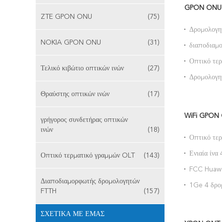
GPON ONU
ZTE GPON ONU
(75)
Δρομολογη
GPON Sc 
NOKIA GPON ONU
(31)
διαποδια
διπλή ζών
Οπτικό τε
Τελικό κιβώτιο οπτικών ινών
(27)
HUAWEI 
Δρομολογη
FTTH GM6
Θραύστης οπτικών ινών
(17)
WiFi GPON
γρήγορος συνδετήρας οπτικών
ινών
(18)
Οπτικό τε
WiFi Gpo
Ενιαία ίν
Οπτικό τερματικό γραμμών OLT
(143)
Huawei G
FCC Huaw
CE RoHS
Διαποδιαμορφωτής δρομολογητών
1Ge 4 δρο
FTTH
(157)
ινών WiFi
ΣΧΕΤΙΚΆ ΜΕ ΕΜΆΣ