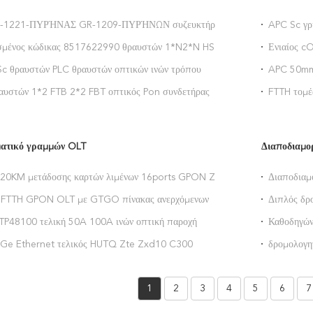
R-1221-ΠΥΡΉΝΑΣ GR-1209-ΠΥΡΉΝΩΝ συζευκτήρων
APC Sc γρ
ών οπτικών ινών 1*2
συνελεύσε
μένος κώδικας 8517622990 θραυστών 1*N2*N HS
Ενιαίος 
πτικός
οπτικών ιν
c θραυστών PLC θραυστών οπτικών ινών τρόπου
APC 50mm 
X4 ενιαίος οπτικός θραύστης
ίνας συνδ
αυστών 1*2 FTB 2*2 FBT οπτικός Pon συνδετήρας
FTTH τομέ
συνδετήρω
ματικό γραμμών OLT
Διαποδιαμο
20KM μετάδοσης καρτών λιμένων 16ports GPON ZTE
Διαποδιαμ
n
4GE 2TEL
FTTH GPON OLT με GTGO πίνακας ανερχόμενων
Διπλός δ
6 λιμένων OLT GTGH 8
διαποδιαμ
P48100 τελική 50A 100A ινών οπτική παροχή
Καθοδηγών
 ρεύματος δικτύων
HG8245Q2
Ge Ethernet τελικός HUTQ Zte Zxd10 C300
δρομολογη
ων ζεύξεων OLT οπτικός πίνακας HUVQ γραμμών
Hg8245q2
1
2
3
4
5
6
7