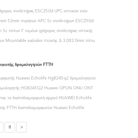
ήγορος συνδετήρας ESC250d UPC οπτικών ινών
ων τομέων
cOem 52mm πυρήνων APC Sc συνδετήρων ESC250d
ών γρήγορος γρήγορος συνδετήρας
Sc τύπων Γ τομέων γρήγορος συνδετήρας οπτικής
ετήρων FTTH συνελεύσεων οπτικός
ων Mountable καλώδιο πτώσης Δ 3.0X2.0mm τύπων
ν οπτικών ινών γρήγορο
ρφωτής δρομολογητών FTTH
ορφωτής Huawei Echolife Hg8245q2 δρομολογητών
 USB FTTH
ρομολογητής HG8245Q2 Huawei GPON ONU ONT
ορφωτών WiFi FTTH ζωνών
τας το διαποδιαμορφωτή αρχικό HUAWEI Echolife
 δρομολογητών τύπων FTTH
τής FTTH διαποδιαμορφωτών Huawei Echolife
 300Mbit/S 2.4G δρομολογητών 1300Mbits/S 5G
8
>