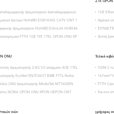
ZTE GPON
αποδιαμορφωτής δρομολογητών διαποδιαμορφωτών
1GE Ether
POTS 2.4G Wifi XPON ONT Ftth
δρομολογη
ερματικό δικτύων HUAWEI EG8143A5 CATV ONT 1GE
Αγγλικό υ
S
ONT ZXHN
ορφωτής δρομολογητών HUAWEI EchoLife HG8546M
ΣΥΝΔΕΤΉ
 XPON ONT 1GE 3FE 1TEL FTTH
UPC
λικολογισμικό FTTH 1GE 1FE 1TEL GPON ONU XPON
Διπλή ζώ
 για OLT ZTE Nokia
συμβατό γ
ON ONU
Τελικό κιβώ
πλός δρομολογητής 2.4G 5G ασύρματο 4GE 1TEL
ODM 2 τελ
i ζωνών της Nokia GPON ONU ONT
πυρήνων
μολογητής EcoNet EN7526GT ΚΜΕ FTTx Nokia
167mm*10
AM λάμψης 128MB
λιμένων τ
Nokia ONU δρομολογητής MediaTek MT7602EN
FTTH Cai
WLAN Chipset της Alcatel
οπτικών ι
ιμένες NOKIA GPON ONU XPON GEPON ONT
Ίνα στο σ
μβατή με όλους
κιβωτίων
πτικών ινών
γρήγορος σ