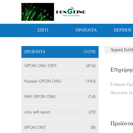
ΣΠΊΤΙ
ΠΡΟΪΌΝΤΑ
ΠΕΡΊΠΟΥ
Αρχική Σελί
ΠΡΟΪΌΝΤΑ
(1078)
GPON ONU ONT
(416)
Επιχείρη
Huawei GPON ONU
(143)
Εταιρικό Πρ
Ποιοτικός έλ
WiFi GPON ONU
(14)
onu wifi epon
(29)
Προϊόντα
XPON ONT
(8)