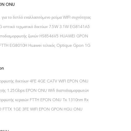
PON ONU
για το διπλό εναλλασσόμενο ρεύμα WIFI συχνότητας
H GPON ONU 4GE 1TEL Huawei Ont
4G οπτικό τερματικό δικτύων 7.5W 3.1W EG8141A5
GPON
ιαποδιαμορφωτής ζωνών HS8546V5 HUAWEI GPON
 5G 4GE 1TEL 1USB FTTH
FTTH EG8010H Huawei τελικός Optique Gpon 1GE
ορφωτής γεφυρών
on
μορφωτής δικτύων 4FE 4GE CATV WIFI EPON ONU
247H5 GEPON ONU οπτικών ινών
τής 1.25Gbps EPON ONU Wifi διαποδιαμορφωτών
 2.4Ghz EPON
μορφωτής κεραιών FTTH EPON ONU Tx 1310nm Rx
G8247H5 WiFi EPON ONU 2
D FTTX 1GE 3FE WIFI EPON GPON HGU ONU
Ο 2.4GHZ ΣΕ 2.4835GHZ