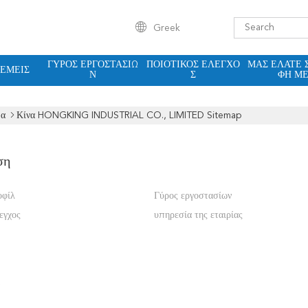
Greek
ΓΎΡΟΣ ΕΡΓΟΣΤΑΣΊΩ
ΠΟΙΟΤΙΚΌΣ ΈΛΕΓΧΟ
ΜΑΣ ΕΛΆΤΕ 
 ΕΜΕΊΣ
Ν
Σ
ΦΉ Μ
δα
Κίνα HONGKING INDUSTRIAL CO., LIMITED Sitemap
ση
οφίλ
Γύρος εργοστασίων
εγχος
υπηρεσία της εταιρίας