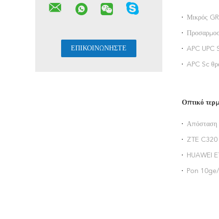
Μικρός G
Fbt θραυστ
Προσαρμοσ
PLC ινών ο
APC UPC S
1X16 1X8 1
APC Sc θρ
Οπτικό τερ
Απόσταση 
GTGH Po
ZTE C320 
ζεύξεων 1
HUAWEI ET
ηλεκτρικού
Pon 10ge/
ανερχόμεν