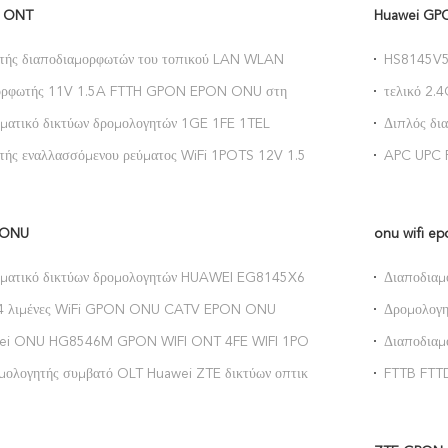
 ONT
Huawei G
τής διαποδιαμορφωτών του τοπικού LAN WLAN
HS8145V5 
UPC GPON ONU ONT PON Los FTTH
WIFI FTT
μορφωτής 11V 1.5A FTTH GPON EPON ONU στη
τελικό 2.
η Wifi GPON ONT 14VDC
HUAWEI 
ρματικό δικτύων δρομολογητών 1GE 1FE 1TEL
Διπλός δ
FTTH GPON ONU ONT
ONU 2.4G
τής εναλλασσόμενου ρεύματος WiFi 1POTS 12V 1.5A
APC UPC 
20 1GE 3FE GPON ONT 2.4g 5g
διαποδιαμ
 ONU
onu wifi ep
ρματικό δικτύων δρομολογητών HUAWEI EG8145X6
Διαποδια
n ONU
FTTH HG8
α 4 λιμένες WiFi GPON ONU CATV EPON ONU
Δρομολογη
PON HG8546M τρόπου του τοπικού LAN
HG8546M
ei ONU HG8546M GPON WIFI ONT 4FE WIFI 1POT
Διαποδια
1490nm H
μολογητής συμβατό OLT Huawei ZTE δικτύων οπτικών
FTTB FTT
 GPON ONU CATV λιμένων
ΑΣΎΡΜΑΤ