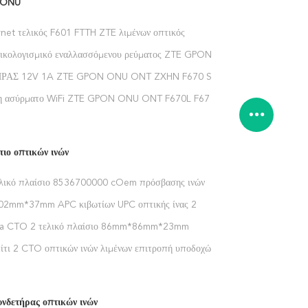
 ONU
net τελικός F601 FTTH ZTE λιμένων οπτικός
τής διαποδιαμορφωτών δικτύων
λικολογισμικό εναλλασσόμενου ρεύματος ZTE GPON
 F670L 4GE 2.4G 5G
ΡΑΣ 12V 1A ZTE GPON ONU ONT ZXHN F670 SC
νη ασύρματο WiFi ZTE GPON ONU ONT F670L F670
ια OLT
τιο οπτικών ινών
ικό πλαίσιο 8536700000 cOem πρόσβασης ινών
2mm*37mm APC κιβωτίων UPC οπτικής ίνας 2
ελικός προσαρμοστής
xa CTO 2 τελικό πλαίσιο 86mm*86mm*23mm
νών πορτών
πίτι 2 CTO οπτικών ινών λιμένων επιτροπή υποδοχών
υνδετήρας οπτικών ινών